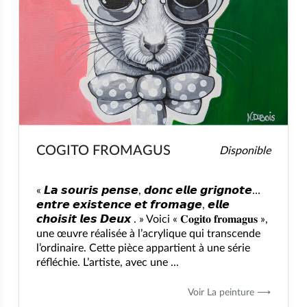
COGITO FROMAGUS
Disponible
« 𝙇𝙖 𝙨𝙤𝙪𝙧𝙞𝙨 𝙥𝙚𝙣𝙨𝙚, 𝙙𝙤𝙣𝙘 𝙚𝙡𝙡𝙚 𝙜𝙧𝙞𝙜𝙣𝙤𝙩𝙚…
𝙚𝙣𝙩𝙧𝙚 𝙚𝙭𝙞𝙨𝙩𝙚𝙣𝙘𝙚 𝙚𝙩 𝙛𝙧𝙤𝙢𝙖𝙜𝙚, 𝙚𝙡𝙡𝙚
𝙘𝙝𝙤𝙞𝙨𝙞𝙩 𝙡𝙚𝙨 𝘿𝙚𝙪𝙭 . » Voici « 𝐂𝐨𝐠𝐢𝐭𝐨 𝐟𝐫𝐨𝐦𝐚𝐠𝐮𝐬 »,
une œuvre réalisée à l’acrylique qui transcende
l’ordinaire. Cette pièce appartient à une série
réfléchie. L’artiste, avec une ...
Voir La peinture ⟶