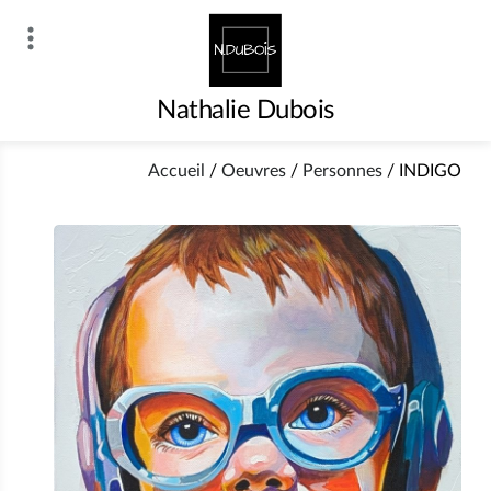
Skip
to
content
Nathalie Dubois
Accueil
/
Oeuvres
/
Personnes
/
INDIGO